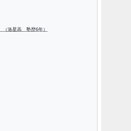
）（洛星高 塾歴6年）